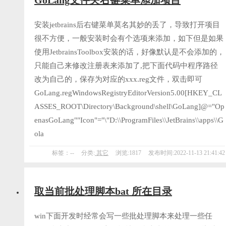
GoLang文件夹右键菜单添加项目
安装jetbrains后右键菜单莫名其妙的丢了，导致打开项目
很不方便，一般安装时会有个选项来添加，如下但是如果
使用JetbrainsToolbox安装的话，好像默认是不会添加的，
只能自己来修改注册表来添加了,把下面代码中程序路径
改为自己的，保存为对应的xxx.reg文件，双击即可
GoLang.regWindowsRegistryEditorVersion5.00[HKEY_CL
ASSES_ROOT\Directory\Background\shell\GoLang]@="Op
enasGoLang""Icon"="\"D:\\ProgramFiles\\JetBrains\\apps\\G
ola
标签：--
分类:
其它
浏览:1817
发布时间:2022-11-13 21:41:42
取当前批处理脚本bat 所在目录
win下面开发时经常会写一些批处理脚本来处理一些任