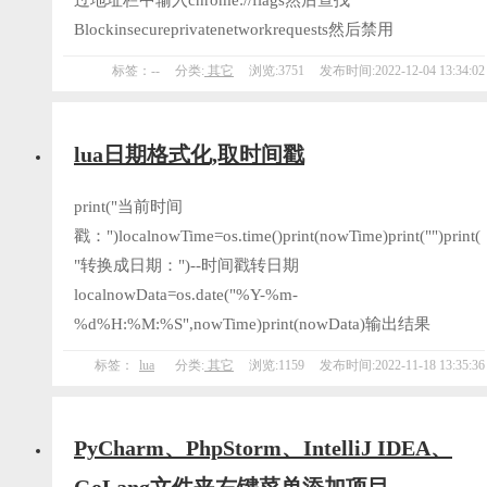
过地址栏中输入chrome://flags然后查找
Blockinsecureprivatenetworkrequests然后禁用
标签：--
分类:
其它
浏览:3751
发布时间:2022-12-04 13:34:02
lua日期格式化,取时间戳
print("当前时间
戳：")localnowTime=os.time()print(nowTime)print("")print(
"转换成日期：")--时间戳转日期
localnowData=os.date("%Y-%m-
%d%H:%M:%S",nowTime)print(nowData)输出结果
标签：
lua
分类:
其它
浏览:1159
发布时间:2022-11-18 13:35:36
PyCharm、PhpStorm、IntelliJ IDEA、