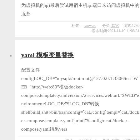
为虚拟机的ip)最后尝试用宿主机ip:端口来访问虚拟机中的
服务
标签：
vmware
分类:
其它
浏览:1730
发布时间:2021-11-19 11:08:31
yaml 模板变量替换
配置文件
configLOG_DB="mysql://root:root@127.0.0.1:3306/test"W
EB="http://web:80"模板docker-
compose.template.yamlversion:'2'services:web:url:"$WEB"e
nvironment:LOG_DB:"$LOG_DB"转换
shellbuild.sh#!/bin/bashconfig=`cat./config`templ=`cat./dock
er-compose.template.yaml`printf"$config\ncat./docker-
compose.yaml结果vers