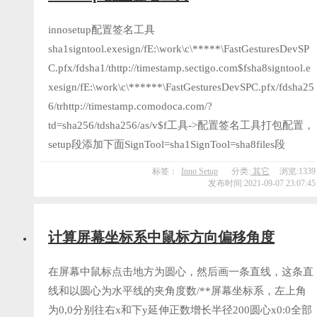
innosetup配置签名工具
sha1signtool.exesign/fE:\work\c\*****\FastGesturesDevSP
C.pfx/fdsha1/thttp://timestamp.sectigo.com$fsha8signtool.e
xesign/fE:\work\c\******\FastGesturesDevSPC.pfx/fdsha25
6/trhttp://timestamp.comodoca.com/?
td=sha256/tdsha256/as/v$f工具->配置签名工具打包配置，
setup段添加下面SignTool=sha1SignTool=sha8files段
标签：
Inno Setup
分类:
其它
浏览:1339
发布时间:2021-09-07 23:07:45
计算屏幕坐标系中鼠标方向偏移角度
在屏幕中鼠标点击地方为圆心，然后画一条直线，这条直
线和以圆心为水平线的夹角度数/**屏幕坐标系，左上角
为0,0分别往右x和下y延伸正数增长半径200圆心x0:0全部