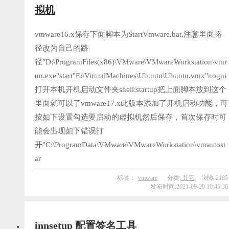
拟机
vmware16.x保存下面脚本为StartVmware.bat,注意里面路
径改为自己的路
径"D:\ProgramFiles(x86)\VMware\VMwareWorkstation\vmr
un.exe"start"E:\VirtualMachines\Ubuntu\Ubuntu.vmx"nogui
打开本机开机启动文件夹shell:startup把上面脚本放到这个
里面就可以了vmware17.x此版本添加了开机启动功能，可
按如下设置勾选要启动的虚拟机然后保存，首次保存时可
能会出现如下错误打
开"C:\ProgramData\VMware\VMwareWorkstation\vmautost
ar
标签：
vmware
分类:
其它
浏览:2185
发布时间:2021-09-29 10:45:36
innsetup 配置签名工具