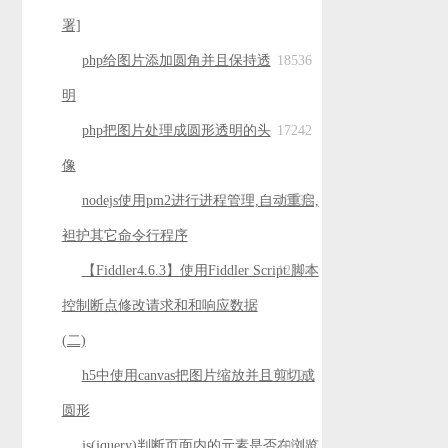
署]
php给图片添加圆角并且保持透
18536
明
php把图片处理成圆形透明的头
17242
像
nodejs使用pm2进行进程管理,自动重启,
13538
袒护其它命令行程序
【Fiddler4.6.3】使用Fiddler Script 脚本
12194
控制断点修改请求和和响应数据
(二)
h5中使用canvas把图片缩放并且剪切成
11720
圆形
js(jquery)判断页面内的元素是否在浏览
10618