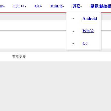
on
C/C++
GO
DuiLib
其它
鼠标/触控板
Android
Win32
C#
查看更多