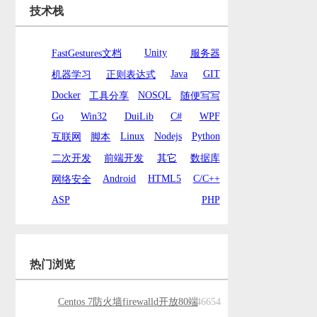
技术栈
Unity
FastGestures文档
服务器
Java
GIT
机器学习
正则表达式
Docker
NOSQL
工具分享
随便写写
Go
Win32
DuiLib
C#
WPF
Linux
Nodejs
Python
互联网
脚本
二次开发
前端开发
其它
数据库
Android
HTML5
C/C++
网络安全
ASP
PHP
热门浏览
Centos 7防火墙firewalld开放80端
46654