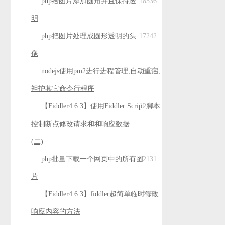
php给图片添加圆角并且保持透
18536
明
php把图片处理成圆形透明的头
17242
像
nodejs使用pm2进行进程管理,自动重启,
13538
袒护其它命令行程序
【Fiddler4.6.3】使用Fiddler Script 脚本
12194
控制断点修改请求和和响应数据
(二)
php批量下载一个网页中的所有图
12131
片
【Fiddler4.6.3】fiddler超简单临时修改
12030
响应内容的方法