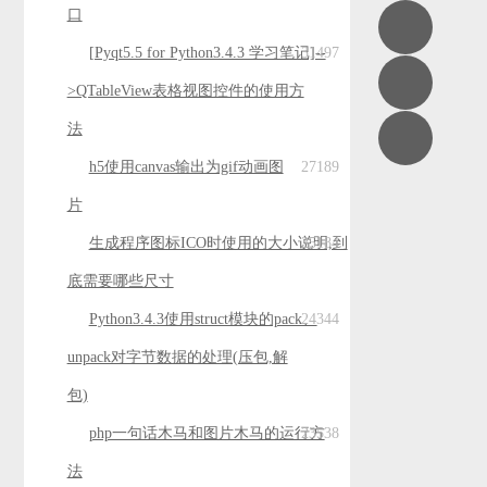
口
[Pyqt5.5 for Python3.4.3 学习笔记]--
31497
>QTableView表格视图控件的使用方
法
h5使用canvas输出为gif动画图
27189
片
生成程序图标ICO时使用的大小说明,到
25184
底需要哪些尺寸
Python3.4.3使用struct模块的pack、
24344
unpack对字节数据的处理(压包,解
包)
php一句话木马和图片木马的运行方
23538
法