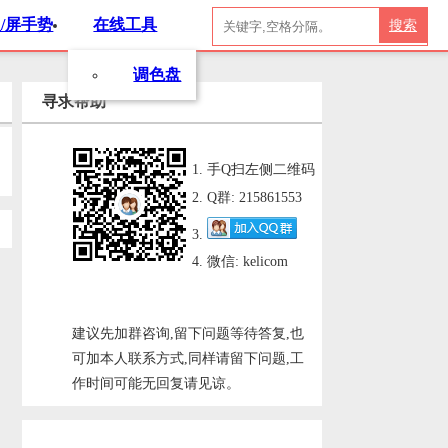
/屏手势
在线工具
搜索
调色盘
寻求帮助
手Q扫左侧二维码
Q群: 215861553
微信: kelicom
建议先加群咨询,留下问题等待答复,也
可加本人联系方式,同样请留下问题,工
作时间可能无回复请见谅。