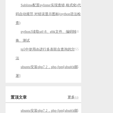
Sublime配置pylinter实现查错,格式化,代
22134
码自动规范,对错误显示图标(python语法检
查)
python3读取utf-8、gbk文件、编码转
21218
换、测试
tp5中使用db进行多表联合查询的方
21055
法
ubuntu安装php7.2，php-fpm[ubuntu部
20045
署]
置顶文章
更多>>
ubuntu安装php7.2，php-fpm[ubuntu部
20045