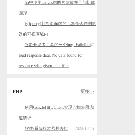
h5中使用canvas把图片缩放并且剪切成
11720
圆形
js(jquery)判断页面内的元素是否在浏览
10618
器的可视区域内
谷歌开发者工具的一个bug, Failed to
10257
load response data: No data found for
resource with given identifier
PHP
更多>>
使用GuzzleHttp/Client实现连接复用,加
2023/05/30
速请求
软件/系统版本号列表排
2022/10/15