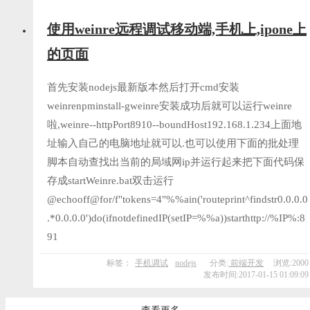
使用weinre远程调试移动端,手机上,ipone上
的页面
首先安装nodejs最新版本然后打开cmd安装
weinrenpminstall-gweinre安装成功后就可以运行weinre
啦,weinre--httpPort8910--boundHost192.168.1.234上面地
址输入自己的电脑地址就可以.也可以使用下面的批处理
脚本自动查找出当前的局域网ip并运行起来把下面代码保
存成startWeinre.bat双击运行
@echooff@for/f"tokens=4"%%ain('routeprint^findstr0.0.0.0
.*0.0.0.0')do(ifnotdefinedIP(setIP=%%a))starthttp://%IP%:8
91
标签：
手机调试
nodejs
分类:
前端开发
浏览:2000
发布时间:2017-01-15 01:09:09