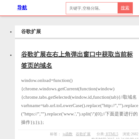
导航
搜索
谷歌扩展
谷歌扩展在右上角弹出窗口中获取当前标
签页的域名
window.onload=function()
{chrome.windows.getCurrent(function(window)
{chrome.tabs.getSelected(window.id,function(tab){//取域名
varhname=tab.url.toLowerCase().replace("http://","").replace
("https://","").replace('www.','').split('/')[0];//下面是要进行的
操作});});};
标签：
js函数
谷歌扩展
分类:
HTML5
浏览:2682