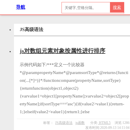
导航
搜索
JS高级语法
js对数组元素对象按属性进行排序
示例代码如下/***定义一个比较器
*@parampropertyName*@paramsortType*@returns{functi
on(...[*]=)}*/functioncompare(propertyName,sortType)
{returnfunction(object1,object2)
{varvalue1=object1[propertyName];varvalue2=object2[prop
ertyName];if(sortType==='asc'){if(value2>value1){return-
1;}elseif(value2<value1){return1;}else
标签：
JS高级语法
js函数
分类:
HTML5
浏览:1286
发布时间:2020-09-13 14:11:04