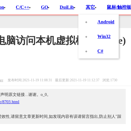
on
C/C++
GO
DuiLib
其它
鼠标/触控板
Android
Win32
脑访问本机虚拟机(vmware)
C#
re
发布时间:2021-11-19 11:08:31
最后更新:2021-11-19 11:12:37
浏览:1730
明原文链接...谢谢。o_0。
le/8703.html
时效性,请留意文章更新时间,如发现内容有误请留言指出,防止别人"踩