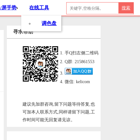
/屏手势
在线工具
搜索
调色盘
寻求帮助
手Q扫左侧二维码
Q群: 215861553
微信: kelicom
建议先加群咨询,留下问题等待答复,也
可加本人联系方式,同样请留下问题,工
作时间可能无回复请见谅。