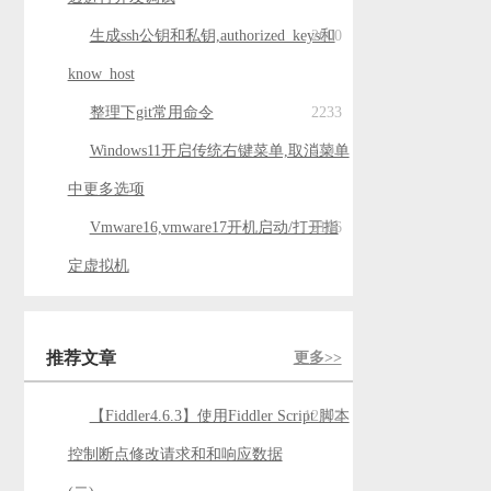
生成ssh公钥和私钥,authorized_keys和
2600
know_host
整理下git常用命令
2233
​Windows11开启传统右键菜单,取消菜单
2191
中更多选项
Vmware16,vmware17开机启动/打开指
2186
定虚拟机
推荐文章
更多>>
【Fiddler4.6.3】使用Fiddler Script 脚本
12192
控制断点修改请求和和响应数据