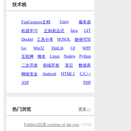
技术栈
Unity
FastGestures文档
服务器
Java
GIT
机器学习
正则表达式
Docker
NOSQL
工具分享
随便写写
Go
Win32
DuiLib
C#
WPF
Linux
Nodejs
Python
互联网
脚本
二次开发
前端开发
其它
数据库
Android
HTML5
C/C++
网络安全
ASP
PHP
热门浏览
更多>>
Fiddler2出现 creation of the root
17058