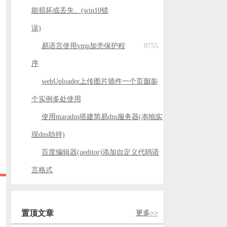
能损坏或丢失。(win10错
误)
易语言使用vmp加壳保护程
8755
序
webUploader上传图片插件一个页面多
8453
个实例多处使用
使用maradns搭建简易dns服务器(本地实
8012
现dns劫持)
百度编辑器(ueditor)添加自定义代码语
7158
言格式
置顶文章
更多>>