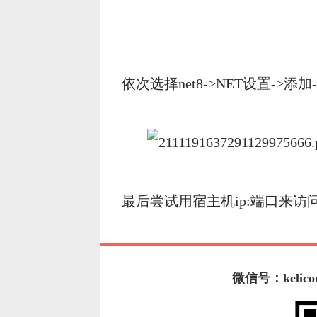
依次选择net8->NET设置->添加->1
最后尝试用宿主机ip:端口来访
微信号：kelico