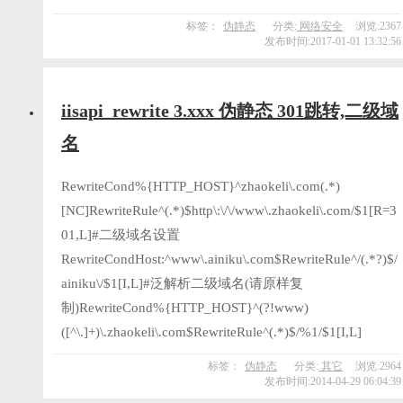
标签：
伪静态
分类:
网络安全
浏览:2367
发布时间:2017-01-01 13:32:56
iisapi_rewrite 3.xxx 伪静态 301跳转,二级域
名
RewriteCond%{HTTP_HOST}^zhaokeli\.com(.*)
[NC]RewriteRule^(.*)$http\:\/\/www\.zhaokeli\.com/$1[R=3
01,L]#二级域名设置
RewriteCondHost:^www\.ainiku\.com$RewriteRule^/(.*?)$/
ainiku\/$1[I,L]#泛解析二级域名(请原样复
制)RewriteCond%{HTTP_HOST}^(?!www)
([^\.]+)\.zhaokeli\.com$RewriteRule^(.*)$/%1/$1[I,L]
标签：
伪静态
分类:
其它
浏览:2964
发布时间:2014-04-29 06:04:39