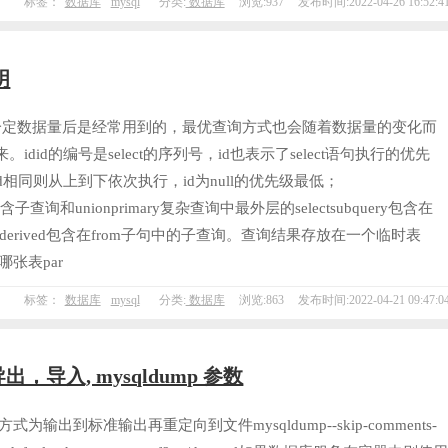
标签：
数据库
mysql
分类:
数据库
浏览:937
发布时间:2022-04-26 16:52:4
明
到一定数据量后是经常用到的，最优查询方式也会随着数据量的变化而
id的编号是select的序列号，id也表示了select语句执行的优先
d相同则从上到下依次执行，id为null的优先级最低；
不包含子查询和unionprimary复杂查询中最外层的selectsubquery包含在
中）derived包含在from子句中的子查询。查询结果存放在一个临时表
哪张表par
标签：
数据库
mysql
分类:
数据库
浏览:863
发布时间:2022-04-21 09:47:0
，导入, mysqldump 参数
出到标准输出再重定向到文件mysqldump--skip-comments-