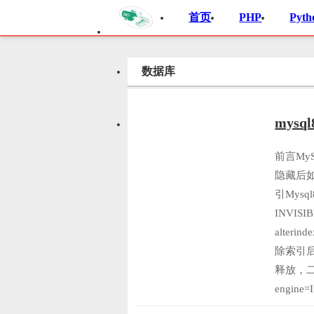
首页
PHP
Pyth
数据库
mys
前言M
隐藏后
引Mysq
INVI
alter
除索引
释放，二
engine