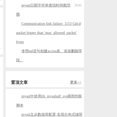
mysql日期字符串查找时间戳范
3046
围
Communication link failure: 1153 Got a
2947
packet bigger than 'max_allowed_packet'
bytes
7
使用sql语句创建access表、添加删除字
2903
段、
置顶文章
更多>>
mysql中使用lib_mysqludf_sys调用外部
5334
脚本
mysql主从数据库配置,实现分布式读写
2368