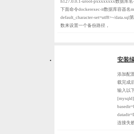
h127.0.0.1-uroot-pxxxxxxxx数据库
下面命令dockerexec-it数据库容器名mysqld
default_character-set=ut
数来设置一个备份路径，
安装绿
添加配置先到
载完成后
输入以
[mysq
based
datadi
连接失败的