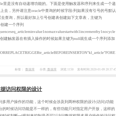
acle里是没有自动递增功能的。下面是使用触发器和序列来生成一个递
加上去，另外请注意oracle中查询的时候字段/列如果没有引号的号默
写去查询，所以最好加上引号创建表创建如下文章表，主键为
e_id创建一个序列
quenceseq_articleminvalue1nomaxvaluestartwith1incrementby1nocycle
che;创建触发器在有插入操作的时候如果主键为null就生成一个序列添加
ORREPLACETRIGGERtr_articleBEFOREINSERTON"kl_article"FORE
标签：
数据库
分类:
数据库
浏览:1150
发布时间:2020-01-09 20:37:4
和数据访问权限的设计
到多用户操作的功能，这个时候会涉及到两种权限的设计(访问)功能
台的时候访问功能是不一样的，有些功能只对指定用户开放，这样的
时候判断url规则来控制是否可以访问数据权限多用户操作的访问权