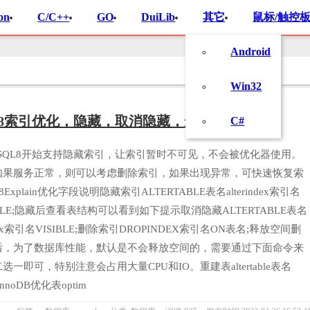
on
C/C++
GO
DuiLib
其它
鼠标/触控板
Android
Win32
ql8索引优化，隐藏，取消隐藏，删除索引
C#
ySQL8开始支持隐藏索引，让索引暂时不可见，不会被优化器使用。
如果服务正常，则可以考虑删除索引，如果出现异常，可快速恢复索
l8Explain优化字段说明隐藏索引ALTERTABLE表名alterindex索引名
SIBLE;隐藏后查看表结构可以看到如下提示取消隐藏ALTERTABLE表名
index索引名VISIBLE;删除索引DROPINDEX索引名ON表名;释放空间删
后，为了数据库性能，默认是不会释放空间的，需要通过下面命令来
选一即可，特别注意会占用大量CPU和IO。重建表altertable表名
=InnoDB优化表optim