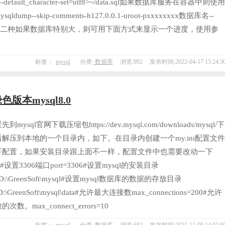
名--default_character-set=utf8>~/data.sql如果数据库服务在容器中则使
ump--skip-comments-h127.0.0.1-uroot-pxxxxxxxx数据库名--
f8>~/data.sql第二种如果数据库特别大，则可用下面方式来显示一个进度，使用参
标签：
mysql
分类:
数据库
浏览:992
发布时间:2022-04-17 15:24:3
色版本mysql8.0
mysql官网下载压缩包https://dev.mysql.com/downloads/mysql/下
解压到本地的一个目录内，如下。在目录内创建一个my.ini配置文
下配置，如果安装目录跟上面不一样，配置文件中也需要改动一下
ld]#设置3306端口port=3306#设置mysql的安装目录
ir=D:\GreenSoft\mysql#设置mysql数据库的数据的存放目录
r=D:\GreenSoft\mysql\data#允许最大连接数max_connections=200#允许
次数。max_connect_errors=10
标签：
mysql
分类:
数据库
浏览:682
发布时间:2021-11-09 14:02:0