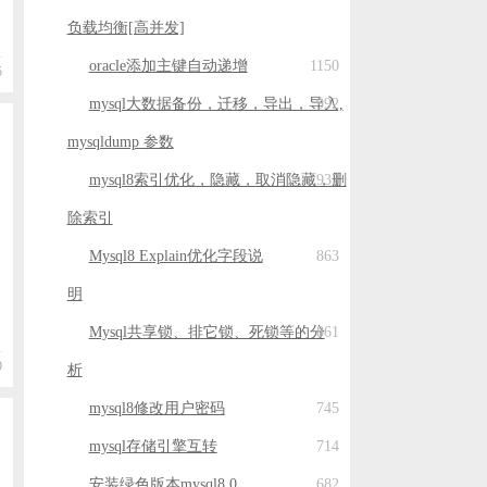
o
负载均衡[高并发]
oracle添加主键自动递增
1150
5
mysql大数据备份，迁移，导出，导入,
992
mysqldump 参数
mysql8索引优化，隐藏，取消隐藏，删
937
除索引
Mysql8 Explain优化字段说
863
明
Mysql共享锁、排它锁、死锁等的分
861
9
析
mysql8修改用户密码
745
mysql存储引擎互转
714
安装绿色版本mysql8.0
682