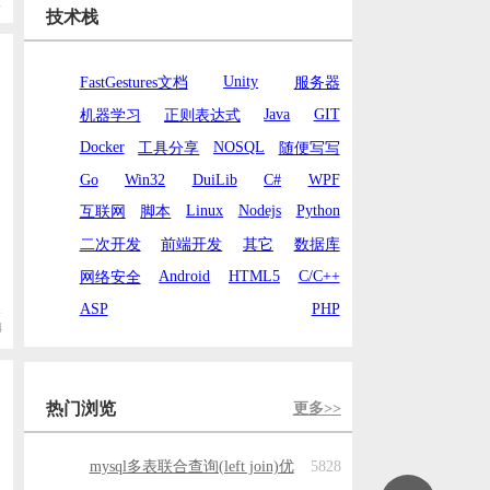
1
技术栈
Unity
FastGestures文档
服务器
Java
GIT
机器学习
正则表达式
Docker
NOSQL
工具分享
随便写写
Go
Win32
DuiLib
C#
WPF
Linux
Nodejs
Python
互联网
脚本
二次开发
前端开发
其它
数据库
Android
HTML5
C/C++
网络安全
ASP
PHP
4
热门浏览
更多>>
mysql多表联合查询(left join)优
5828