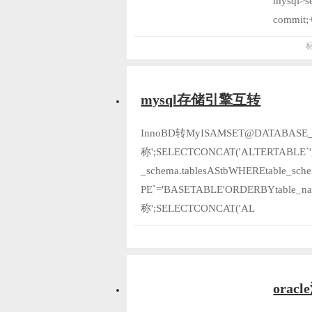
mysql>s
commit;+
mysql存储引擎互转
InnoBD转MyISAMSET@DATABAS
称';SELECTCONCAT('ALTERTABLE`',t
_schema.tablesAStbWHEREtable_
PE`='BASETABLE'ORDERBYtabl
称';SELECTCONCAT('AL
ora