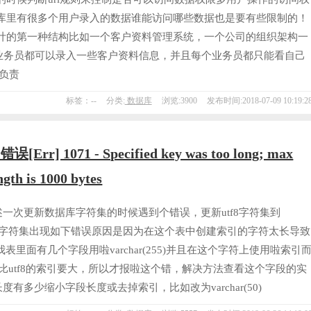
库里有很多个用户录入的数据谁能访问哪些数据也是要有些限制的！
计的第一种结构比如一个客户资料管理系统，一个公司的组织架构一
个业务员都可以录入一些客户资料信息，并且每个业务员都只能看自己
负责
标签：--
分类:
数据库
浏览:3900
发布时间:2018-07-09 10:19:2
错误[Err] 1071 - Specified key was too long; max
ngth is 1000 bytes
述一次更新数据库字符集的时候遇到个错误，更新utf8字符集到
mb4字符集出现如下错误原因是因为在这个表中创建索引的字符太长导致
我表里面有几个字段用啦varchar(255)并且在这个字符上使用啦索引
mb4比utf8的索引要大，所以才报啦这个错，解决方法查看这个字段的实
度有多少缩小字段长度或去掉索引，比如改为varchar(50)