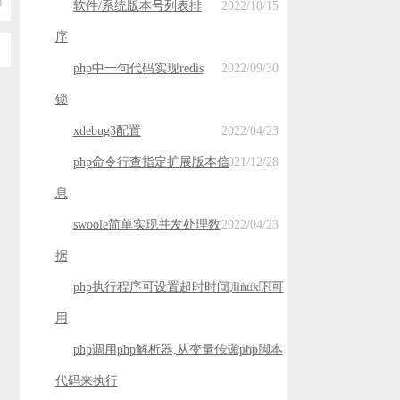
9
软件/系统版本号列表排
2022/10/15
序
php中一句代码实现redis
2022/09/30
锁
xdebug3配置
2022/04/23
php命令行查指定扩展版本信
2021/12/28
息
swoole简单实现并发处理数
2022/04/23
据
php执行程序可设置超时时间,linux下可
2021/01/15
用
php调用php解析器,从变量传递php脚本
2021/01/09
代码来执行