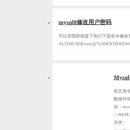
mysql8修改用户密码
可以登陆的前提下执行下面命令修改登陆mysq
ALTERUSER'root'@'%'IDENTIFIE
Mys
前言发
数据环
别：mysql>
--+REPE
关闭：