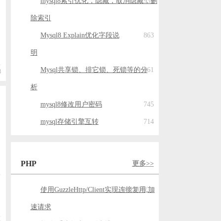
mysql8索引优化，隐藏，取消隐藏，删
937
除索引
Mysql8 Explain优化字段说
863
明
Mysql共享锁、排它锁、死锁等的分
861
8
析
mysql8修改用户密码
745
mysql存储引擎互转
714
PHP
更多>>
而
使用GuzzleHttp/Client实现连接复用,加
2023/05/30
速请求