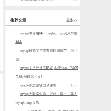
认
推荐文章
更多>>
mysql中使用lib_mysqludf_sys调用外部
5334
脚本
mysql日期字符串查找时间戳范
3046
围
5
mysql主从数据库配置,实现分布式读写
2368
负载均衡[高并发]
oracle添加主键自动递增
1150
mysql大数据备份，迁移，导出，导入,
992
mysqldump 参数