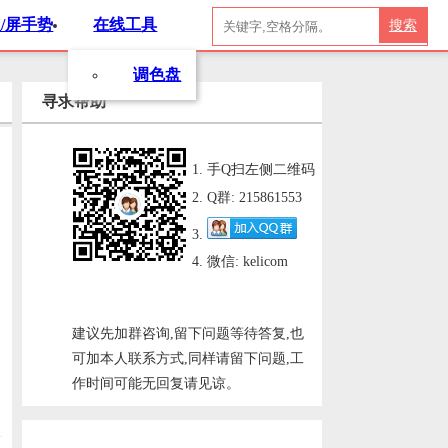
/屏手势
在线工具
搜索
调色盘
寻求帮助
手Q扫左侧二维码
Q群: 215861553
微信: kelicom
建议先加群咨询,留下问题等待答复,也
可加本人联系方式,同样请留下问题,工
作时间可能无回复请见谅。