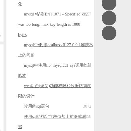
用
化
mysql 错误[Err] 1071 - Specified key
5557
was too long; max key length is 1000
bytes
0
mysql中使用localhost和127.0.0.1连接不
5362
上的问题
mysql中使用lib_mysqludf_sys调用外部
5334
脚本
件
web后台(访问)功能权限和数据访问权
3900
限的设计
常用的sql语句
3072
使用sql给指定字段值加上前缀或后
3058
缀
6