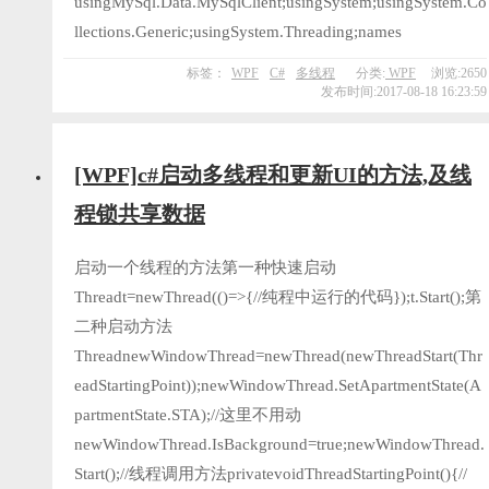
usingMySql.Data.MySqlClient;usingSystem;usingSystem.Co
llections.Generic;usingSystem.Threading;names
标签：
WPF
C#
多线程
分类:
WPF
浏览:2650
发布时间:2017-08-18 16:23:59
[WPF]c#启动多线程和更新UI的方法,及线
程锁共享数据
启动一个线程的方法第一种快速启动
Threadt=newThread(()=>{//纯程中运行的代码});t.Start();第
二种启动方法
ThreadnewWindowThread=newThread(newThreadStart(Thr
eadStartingPoint));newWindowThread.SetApartmentState(A
partmentState.STA);//这里不用动
newWindowThread.IsBackground=true;newWindowThread.
Start();//线程调用方法privatevoidThreadStartingPoint(){//