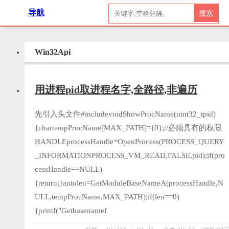
导航
搜索
Win32Api
用进程pid取进程名字,全路径,非遍历
先引入头文件#includevoidShowProcName(uint32_tpid)
{chartempProcName[MAX_PATH]={0};//必须具有的权限
HANDLEprocessHandle=OpenProcess(PROCESS_QUERY
_INFORMATIONPROCESS_VM_READ,FALSE,pid);if(pro
cessHandle==NULL)
{return;}autolen=GetModuleBaseNameA(processHandle,N
ULL,tempProcName,MAX_PATH);if(len==0)
{printf("Getbasenamef