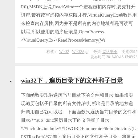
R0),MSDN上说,Read/Wirte一个进程虚拟内存时,要先打开
进程,带有读写虚拟内存权限才行,VirtualQueryEx函数是用
来检查内存属性,因为并不是所有的内存地址都是可读可
以写,所以使用的顺序应该是,OpenProcess-
>VirtualQueryEx->ReadProcessMemory(Wr
标签：
Win32
Win32Api
分类:
网络安全
浏览:2615
发布时间:2018-09-16 15:09:23
win32下，遍历目录下的文件和子目录
下面函数实现啦遍历当前目录下的文件和目录,如果想实
现遍历包括子目录的所有文件,在判断出是目录的地方递
归调用自己就可以啦。下面函数只遍历当前目录的文件和
目录/**sub_dir.c遍历目录下的文件和子目录
*/#include#include/**DWORDEnumerateFileInDirectory(L
PSTRszPath)*功能：遍历目录下的文件和子目录，将显示