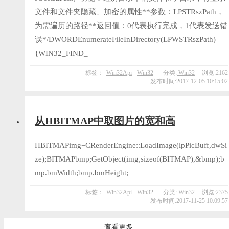
文件和文件夹隐藏、加密的属性**参数：LPSTRszPath，
为需遍历的路径**返回值：0代表执行完成，1代表发送错
误*/DWORDEnumerateFileInDirectory(LPWSTRszPath)
{WIN32_FIND_
标签：
Win32Api
Win32
分类:
Win32
浏览:2162
发布时间:2017-12-05 10:15:02
从HBITMAP中取图片的宽和高
HBITMAPimg=CRenderEngine::LoadImage(lpPicBuff,dwSi
ze);BITMAPbmp;GetObject(img,sizeof(BITMAP),&bmp);b
mp.bmWidth;bmp.bmHeight;
标签：
Win32Api
Win32
分类:
Win32
浏览:2375
发布时间:2017-11-25 10:09:57
查看更多