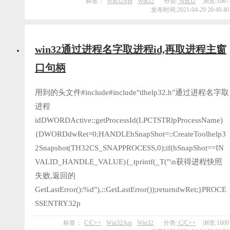
标签：
Win32Api
Win32
分类:
Win32
浏览:1067
发布时间:2021-04-29 20:48:40
win32通过进程名字取进程id,再取进程主窗
口句柄
用到的头文件#include#include"tlhelp32.h"通过进程名字取
进程
idDWORDActive::getProcessId(LPCTSTRlpProcessName)
{DWORDdwRet=0;HANDLEhSnapShot=::CreateToolhelp3
2Snapshot(TH32CS_SNAPPROCESS,0);if(hSnapShot==IN
VALID_HANDLE_VALUE){_tprintf(_T("\n获得进程快照
失败,返回的
GetLastError():%d"),::GetLastError());returndwRet;}PROCE
SSENTRY32p
标签：
C/C++
Win32Api
Win32
分类:
C/C++
浏览:1609