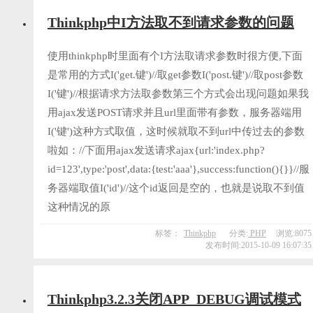
Thinkphp中I方法取不到请求参数的问题
使用thinkphp时里面有个I方法取请求参数时很方便,下面
是常用的方式I('get.键')//取get参数I('post.键')//取post参数
I('键')//根据请求方法取参数第三个方式会出现问题如果我
用ajax发送POST请求并且url里面带有参数，服务器端用
I('键')这种方式取值，这时候就取不到url中传过去的参数
啦如：//下面用ajax发送请求ajax{url:'index.php?
id=123',type:'post',data:{test:'aaa'},success:function(){}}//服
务器端取值I('id')//这个id返回是空的，也就是说取不到值
这种情况的原
标签：
Thinkphp
分类:
PHP
浏览:8075
发布时间:2015-10-09 16:07:35
Thinkphp3.2.3关闭APP_DEBUG调试模式