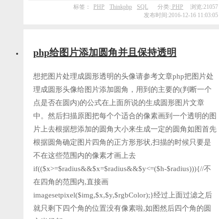
标签：
PHP
Thinkphp
SQL
分类:
PHP
浏览:21057
发布时间:2016-12-16 11:03:05
php给图片添加圆角并且保持透明
想把图片处理成圆形透明的头像请参考文章php把图片处
理成圆形头像给图片添加圆角，用到的主要的(判断一个
点是否在圆内)的公式在上面所说的生成圆形图片文章
中。然后扫描原图把每个个适合的像素画到一个透明的图
片上去根据想添加的圆角大小来生成一定的圆角如图首先
根据圆角确定图片四角的正方形形状,扫描的时候只要是
不在这些范围内的像素才画上去
if(($x>=$radius&&$x=$radius&&$y<=($h-$radius))){//不
在四角的范围内,直接画
imagesetpixel($img,$x,$y,$rgbColor);}经过上面过滤之后
就只剩下四个角的位置没有像素啦,如图然后四个角的圆