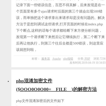
记录下面一些错误信息，百思不得其解，后来发现是在一
个页面里有多个ajax请求时后面的第三个就会出现500错
误，而单独把这个请求拿出来请求却是没有问题的。解决
方法于是想到调试这些请求,打开页面的时候在index.php
下个断点,这样的话每个请求都给断下来方便分析问题，
发现第一个请求断下来然后让它继续执行，第二个断下来
后再让他执行，到第三个往后去都是500错误，到这里应
该就想到啦，
标签：
服务器
Apache
php报错
分类:
PHP
浏览:7236
发布时间:2019-04-19 10:34:03
php混淆加密文件
($OOO0O0O00=__FILE__)的解密方法
php文件混淆加密后的文件如下