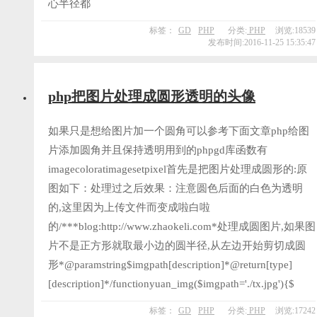
心半径都
标签：
GD
PHP
分类:
PHP
浏览:18539
发布时间:2016-11-25 15:35:47
php把图片处理成圆形透明的头像
如果只是想给图片加一个圆角可以参考下面文章php给图
片添加圆角并且保持透明用到的phpgd库函数有
imagecoloratimagesetpixel首先是把图片处理成圆形的:原
图如下：处理过之后效果：注意圆色后面的白色为透明
的,这里因为上传文件而变成啦白啦
的/***blog:http://www.zhaokeli.com*处理成圆图片,如果图
片不是正方形就取最小边的圆半径,从左边开始剪切成圆
形*@paramstring$imgpath[description]*@return[type]
[description]*/functionyuan_img($imgpath='./tx.jpg'){$
标签：
GD
PHP
分类:
PHP
浏览:17242