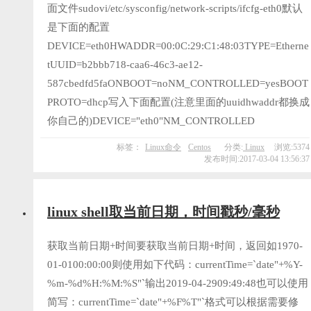
面文件sudovi/etc/sysconfig/network-scripts/ifcfg-eth0默认
是下面的配置
DEVICE=eth0HWADDR=00:0C:29:C1:48:03TYPE=Etherne
tUUID=b2bbb718-caa6-46c3-ae12-
587cbedfd5faONBOOT=noNM_CONTROLLED=yesBOOT
PROTO=dhcp写入下面配置(注意里面的uuidhwaddr都换成
你自己的)DEVICE="eth0"NM_CONTROLLED
标签：
Linux命令
Centos
分类:
Linux
浏览:5374
发布时间:2017-03-04 13:56:37
linux shell取当前日期，时间戳秒/毫秒
获取当前日期+时间要获取当前日期+时间，返回如1970-
01-0100:00:00则使用如下代码：currentTime=`date"+%Y-
%m-%d%H:%M:%S"`输出2019-04-2909:49:48也可以使用
简写：currentTime=`date"+%F%T"`格式可以根据需要修