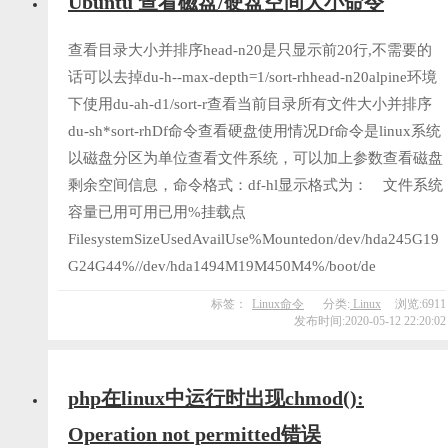
Ubuntu 查看磁盘/硬盘空间大小命令
查看目录大小并排序head-n20是只显示前20行,不需要的
话可以去掉du-h--max-depth=1/sort-rhhead-n20alpine环境
下使用du-ah-d1/sort-r查看当前目录所有文件大小并排序
du-sh*sort-rhDf命令查看硬盘使用情况Df命令是linux系统
以磁盘分区为单位查看文件系统，可以加上参数查看磁盘
剩余空间信息，命令格式：df-hl显示格式为： 文件系统
容量已用可用已用%挂载点
FilesystemSizeUsedAvailUse%Mountedon/dev/hda245G19
G24G44%//dev/hda1494M19M450M4%/boot/de
标签：
Linux命令
分类:
Linux
浏览:6911
发布时间:2020-05-12 22:20:02
php在linux中运行时出现chmod():
Operation not permitted错误