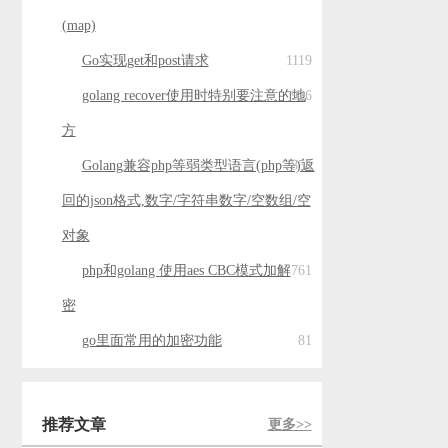
(map)
Go实现get和post请求
1119
golang recover使用时特别要注意的地
926
方
Golang兼容php等弱类型语言(php等)返
854
回的json格式,数字/字符串数字/空数组/空
对象
php和golang 使用aes CBC模式加解
761
密
go里面常用的加密功能
81
推荐文章
更多>>