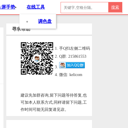
/屏手势
在线工具
搜索
调色盘
寻求帮助
手Q扫左侧二维码
Q群: 215861553
微信: kelicom
建议先加群咨询,留下问题等待答复,也
可加本人联系方式,同样请留下问题,工
作时间可能无回复请见谅。