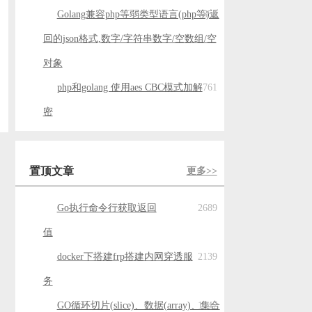
Golang兼容php等弱类型语言(php等)返
854
回的json格式,数字/字符串数字/空数组/空
对象
php和golang 使用aes CBC模式加解
761
密
置顶文章
更多>>
Go执行命令行获取返回
2689
值
docker下搭建frp搭建内网穿透服
2139
务
GO循环切片(slice)、数据(array)、集合
1547