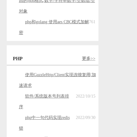
回的json格式,数字/字符串数字/空数组/空
对象
php和golang 使用aes CBC模式加解
761
密
PHP
更多>>
使用GuzzleHttp/Client实现连接复用,加
2023/05/30
速请求
软件/系统版本号列表排
2022/10/15
序
php中一句代码实现redis
2022/09/30
锁