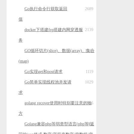
Go执行命令行获取返回
2689
值
docker下搭建frp搭建内网穿透服
2139
务
GO循环切片(slice)、数据(array)、集合
1547
(map)
Go实现get和post请求
1119
Go简单实现线程池并发请
1029
求
golang recover使用时特别要注意的地
926
方
Golang兼容php等弱类型语言(php等)返
854