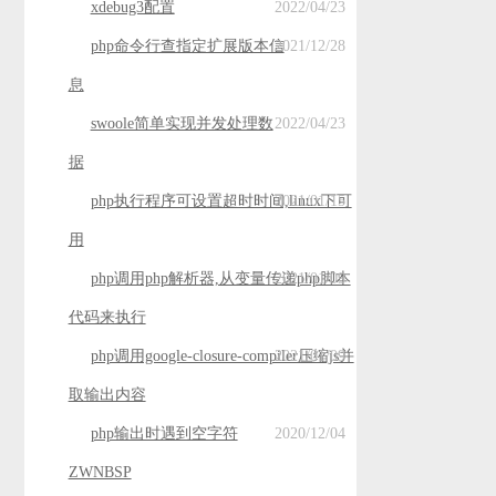
xdebug3配置
2022/04/23
php命令行查指定扩展版本信
2021/12/28
息
swoole简单实现并发处理数
2022/04/23
据
php执行程序可设置超时时间,linux下可
2021/01/15
用
php调用php解析器,从变量传递php脚本
2021/01/09
代码来执行
php调用google-closure-compiler压缩js并
2021/01/09
取输出内容
php输出时遇到空字符
2020/12/04
ZWNBSP