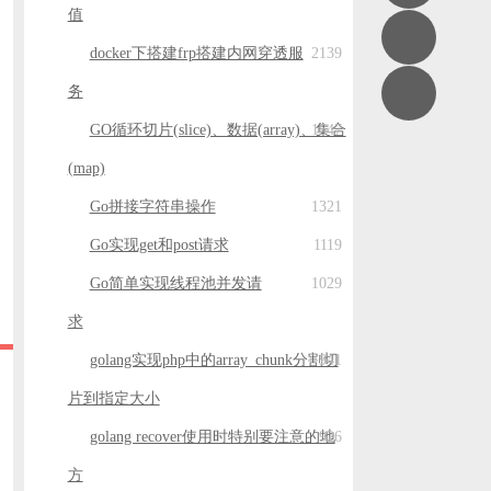
值
docker下搭建frp搭建内网穿透服
2139
务
GO循环切片(slice)、数据(array)、集合
1547
(map)
Go拼接字符串操作
1321
Go实现get和post请求
1119
Go简单实现线程池并发请
1029
求
golang实现php中的array_chunk分割切
941
片到指定大小
golang recover使用时特别要注意的地
926
方