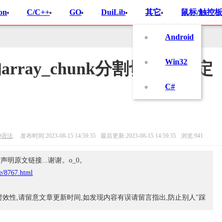
on
C/C++
GO
DuiLib
其它
鼠标/触控板
Android
Win32
的array_chunk分割切片到指定
C#
O语法
发布时间:2023-08-15 14:59:35
最后更新:2023-08-15 14:59:35
浏览:941
明原文链接...谢谢。o_0。
le/8767.html
时效性,请留意文章更新时间,如发现内容有误请留言指出,防止别人"踩