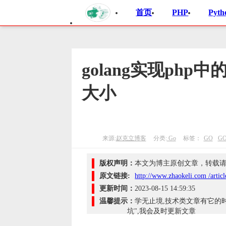
首页
PHP
Pyth
golang实现php中
大小
来源:
赵克立博客
分类:
Go
标签：
GO
G
版权声明：
本文为博主原创文章，转载请声
原文链接:
http://www.zhaokeli.com /artic
更新时间：
2023-08-15 14:59:35
温馨提示：
学无止境,技术类文章有它的
坑",我会及时更新文章