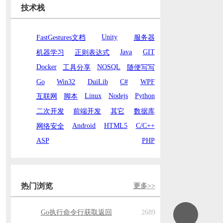
技术栈
Unity
FastGestures文档
服务器
Java
GIT
机器学习
正则表达式
Docker
NOSQL
工具分享
随便写写
Go
Win32
DuiLib
C#
WPF
Linux
Nodejs
Python
互联网
脚本
二次开发
前端开发
其它
数据库
Android
HTML5
C/C++
网络安全
ASP
PHP
热门浏览
更多>>
Go执行命令行获取返回
2689