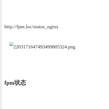
http://fpm.loc/status_nginx
fpm状态