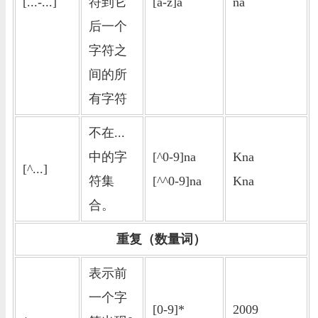
[...-...]
符到它
[a-z]a
na
后一个
字符之
间的所
有字符
不在...
中的字
[^0-9]na
Kna
[^...]
符集
[^^0-9]na
Kna
合。
重复（数量词）
表示前
一个字
[0-9]*
2009