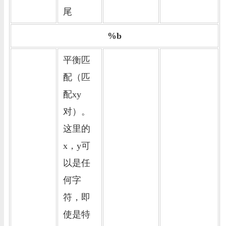
尾
%b
平衡匹
配（匹
配xy
对）。
这里的
x，y可
以是任
何字
符，即
使是特