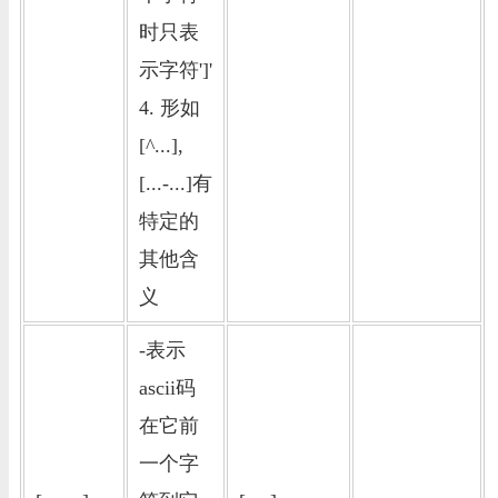
时只表
示字符']'
4. 形如
[^...],
[...-...]有
特定的
其他含
义
-表示
ascii码
在它前
一个字