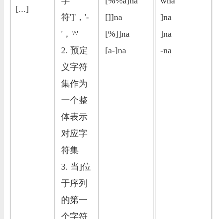
字
[%%a]na
wna
[...]
符']'，'-
[]]na
]na
'，'^'
[%]]na
]na
2. 预定
[a-]na
-na
义字符
集作为
一个整
体表示
对应字
符集
3. 当]位
于序列
的第一
个字符