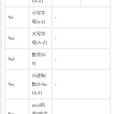
zA-Z]
小写字
%l
-
母[a-z]
大写字
%u
-
母[A-Z]
数字[0-
%d
-
9]
16进制
%x
数[0-9a-
-
fA-F]
ascii码
%z
是0的字
-