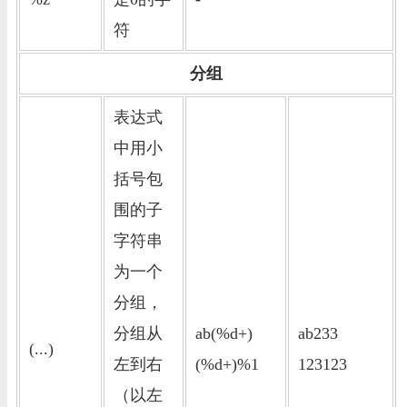
符
分组
表达式
中用小
括号包
围的子
字符串
为一个
分组，
分组从
ab(%d+)
ab233
(...)
左到右
(%d+)%1
123123
（以左