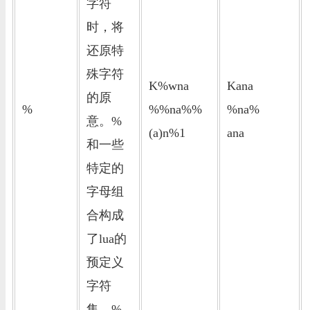
字符
时，将
还原特
殊字符
K%wna
Kana
的原
%
%%na%%
%na%
意。%
(a)n%1
ana
和一些
特定的
字母组
合构成
了lua的
预定义
字符
集。%