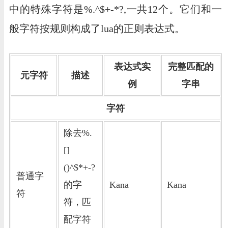
中的特殊字符是%.^$+-*?,一共12个。它们和一
般字符按规则构成了lua的正则表达式。
表达式实
完整匹配的
元字符
描述
例
字串
字符
除去%.
[]
()^$*+-?
普通字
的字
Kana
Kana
符
符，匹
配字符