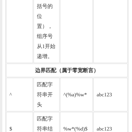
括号的
位
置），
组序号
从1开始
递增。
边界匹配（属于零宽断言）
匹配字
^
符串开
^(%a)%w*
abc123
头
匹配字
$
符串结
%w*(%d)$
abc123