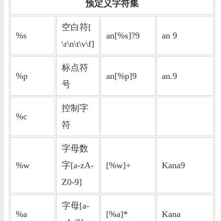
预定义字符集
空白符[
%s
an[%s]?9
an 9
\r\n\t\v\f]
标点符
%p
an[%p]9
an.9
号
控制字
%c
符
字母数
%w
字[a-zA-
[%w]+
Kana9
Z0-9]
字母[a-
%a
[%a]*
Kana