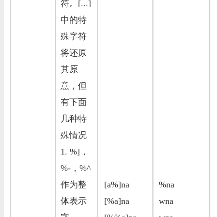
符。[...]
中的特
殊字符
将还原
其原
意，但
有下面
几种特
殊情况
1. %]，
%-，%^
作为整
[a%]na
%na
体表示
[%a]na
wna