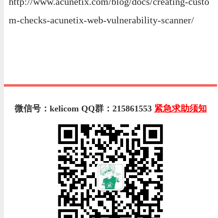
http://www.acunetix.com/blog/docs/creating-custo
m-checks-acunetix-web-vulnerability-scanner/
微信号：kelicom QQ群：215861553
紧急求助须知