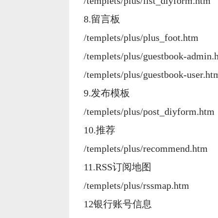
/templets/plus/list_diyform.htm
8.留言板
/templets/plus/plus_foot.htm
/templets/plus/guestbook-admin.
/templets/plus/guestbook-user.ht
9.发布模板
/templets/plus/post_diyform.htm
10.推荐
/templets/plus/recommend.htm
11.RSS订阅地图
/templets/plus/rssmap.htm
12银行账号信息