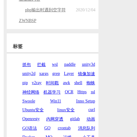
php输出时遇到空字符
2020/12/04
ZWNBSP
标签
wsl
paddle
unity3d
抓包
拦截
unity2d
xargs
grep
Layer
镜像加速
pip
v2ray
awk
shell
时间戳
蜘蛛
OCR
Https
ssl
神经网络
机器学习
Swoole
Win11
Inno Setup
curl
Ubuntu安全
linux安全
Openresty
gitlab
内网穿透
动画
GO
crontab
GO语法
消息队列