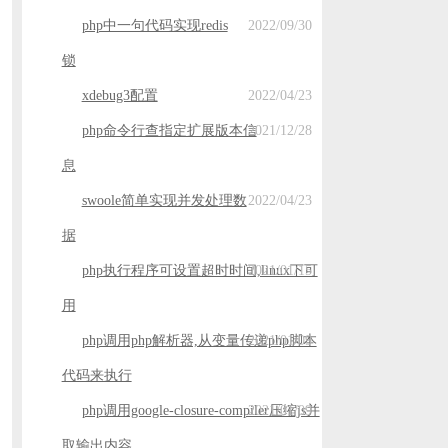
php中一句代码实现redis
2022/09/30
锁
xdebug3配置
2022/04/23
php命令行查指定扩展版本信
2021/12/28
息
swoole简单实现并发处理数
2022/04/23
据
php执行程序可设置超时时间,linux下可
2021/01/15
用
php调用php解析器,从变量传递php脚本
2021/01/09
代码来执行
php调用google-closure-compiler压缩js并
2021/01/09
取输出内容