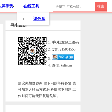
/屏手势
在线工具
搜索
调色盘
寻求帮助
手Q扫左侧二维码
Q群: 215861553
微信: kelicom
建议先加群咨询,留下问题等待答复,也
可加本人联系方式,同样请留下问题,工
作时间可能无回复请见谅。