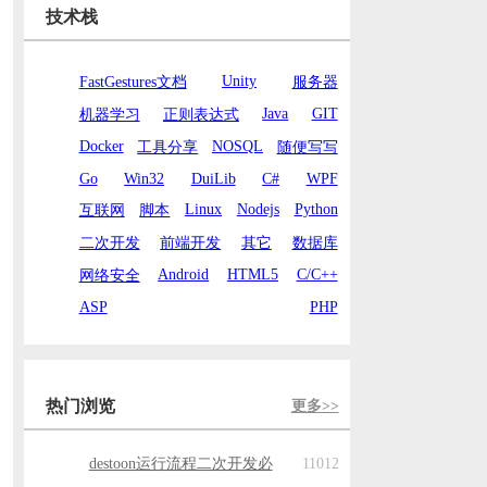
技术栈
Unity
FastGestures文档
服务器
Java
GIT
机器学习
正则表达式
Docker
NOSQL
工具分享
随便写写
Go
Win32
DuiLib
C#
WPF
Linux
Nodejs
Python
互联网
脚本
二次开发
前端开发
其它
数据库
Android
HTML5
C/C++
网络安全
ASP
PHP
热门浏览
更多>>
destoon运行流程二次开发必
11012