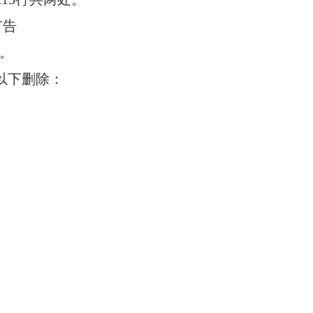
广告
明。
，将以下删除：