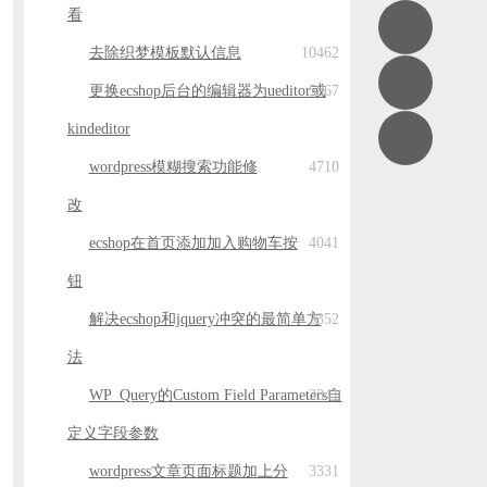
看
去除织梦模板默认信息
10462
更换ecshop后台的编辑器为ueditor或
5867
kindeditor
wordpress模糊搜索功能修
4710
改
ecshop在首页添加加入购物车按
4041
钮
解决ecshop和jquery冲突的最简单方
3352
法
WP_Query的Custom Field Parameters自
3341
定义字段参数
wordpress文章页面标题加上分
3331